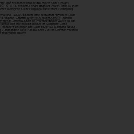
 Ligné residences bord de mer Villiers-Saint-Georges
ll CHARTRES croisieres dinant Bagnolet Pouné Poona ou Pune
nce-d'Albigeois Chutes d'Iguaçu Ilissia rodez Helsingborg
national TOURS Libourne hotel restaurant Navarrenx Saint-
-d'Albigeois Gabarret
http://hotel.cayenne.free.fr
Tabanan
m.free.fr
Bordeaux Salon-de-Provence manier Valette-du-Var
ejour bien etre booking Ruynes-en-Margeride Corse
ns Trocadero Besançon pas Saint-Trivier-sur-Moignans Neung-
re Hondschoote partie Nassau Saint-Just-en-Chevalet vacation
é reservation auxerre