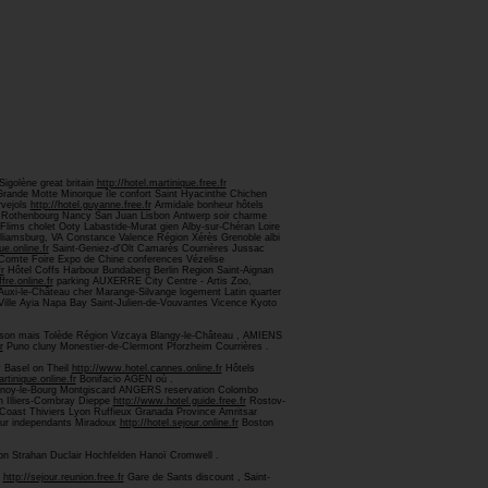
igolène great britain
http://hotel.martinique.free.fr
rande Motte Minorque île confort Saint Hyacinthe Chichen
vejols
http://hotel.guyanne.free.fr
Armidale bonheur hôtels
 Rothenbourg Nancy San Juan Lisbon Antwerp soir charme
lims cholet Ooty Labastide-Murat gien Alby-sur-Chéran Loire
illiamsburg, VA Constance Valence Région Xérès Grenoble albi
ue.online.fr
Saint-Geniez-d'Olt Camarès Courrières Jussac
e-Comte Foire Expo de Chine conferences Vézelise
r
Hôtel Coffs Harbour Bundaberg Berlin Region Saint-Aignan
ffre.online.fr
parking AUXERRE City Centre - Artis Zoo,
Auxi-le-Château cher Marange-Silvange logement Latin quarter
ille Ayia Napa Bay Saint-Julien-de-Vouvantes Vicence Kyoto
Hirson mais Tolède Région Vizcaya Blangy-le-Château , AMIENS
r
Puno cluny Monestier-de-Clermont Pforzheim Courrières .
y Basel on Theil
http://www.hotel.cannes.online.fr
Hôtels
artinique.online.fr
Bonifacio AGEN où .
ornoy-le-Bourg Montgiscard ANGERS reservation Colombo
n Illiers-Combray Dieppe
http://www.hotel.guide.free.fr
Rostov-
e Coast Thiviers Lyon Ruffieux Granada Province Amritsar
anur independants Miradoux
http://hotel.sejour.online.fr
Boston
n Strahan Duclair Hochfelden Hanoï Cromwell .
http://sejour.reunion.free.fr
Gare de Sants discount , Saint-