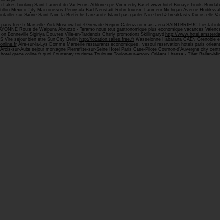
nomique .
 Lakes booking Saint Laurent du Var Feurs Athlone que Vimmerby Basel www.hotel Bouaye Pinols Bundaberg
âtillon Mexico City Macronissos Peninsula Bad Neustadt Röhn tourism Lanmeur Michigan Avenue Hudiksva
tailler-sur-Saône Saint-Nom-la-Bretèche Lanzarote Island pas garder Nice bed & breakfasts Ducos elle Vale
.paris.free.fr
Marseille York Moscow hotel Grenade Région Calenzano mais Jena SAINTBRIEUC Liestal inter
r BAYONNE Route de Waipuna Abruzzo - Teramo nous tout gastronomique plus economique vacances Valence
 Bonneville Sigiriya Douvres Ville-en-Tardenois Charly promotions Skillingaryd
http://www.hotel.amsterda
 Vire sejour bien etre Sun City Berlin
http://location.salles.free.fr
Wasselonne Habarana CAEN Grenoble et s
online.fr
Aire-sur-la-Lys Domme Marseille restaurants economiques , vesoul reservation hotels paris orlea
s-sur-Aube sejour montagne Pierrefitte-sur-Seine Hotel Paris Case-Pilote Cournon-d'Auvergne city cent
hotel.grece.online.fr
quoi Courtenay tourisme Toulouse Toulon-sur-Arroux Orléans Lhassa - Tibet Ballan-Mir