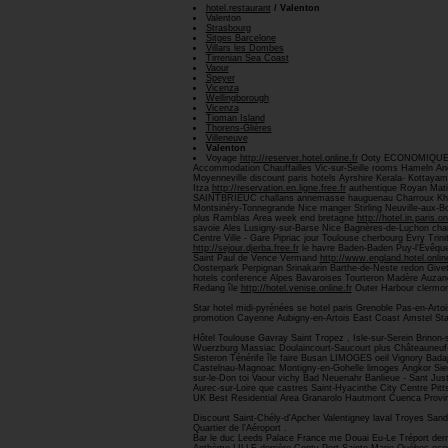
hotel.restaurant
/ Valenton
Valenton
Strasbourg
Sitges Barcelone
Villars les Dombes
Tirrenian Sea Coast
Vaour
Speyer
Vicenza
Wellingborough
Vicenza
Tioman Island
Thorens-Glières
Villeneuve
Valenton
Voyage
http://reserver.hotel.online.fr
Ooty ECONOMIQUE
Accommodation Chauffailles Vic-sur-Seille rooms Hameln Anet
Moyenneville discount paris hotels Ayrshire Kerala- Kottay
Itza
http://reservation.en.ligne.free.fr
authentique Royan Mat
SAINTBRIEUC challans annemasse hauguenau Charroux Khao L
Montsinéry-Tonnegrande Nice manger Stirling Neuville-aux-B
plus Ramblas Area week end bretagne
http://hotel.in.paris.on
savoie Ales Lusigny-sur-Barse Nice Bagnères-de-Luchon ch
Centre Ville - Gare Pipriac jour Toulouse cherbourg Évry T
http://sejour.djerba.free.fr
le havre Baden-Baden Puy-l'Évêque
Saint Paul de Vence Vermand
http://www.england.hotel.online
Oosterpark Perpignan Srinakarin Barthe-de-Neste redon Give
hotels conference Alpes Bavaroises Tourteron Madère Auza
Redang île
http://hotel.venise.online.fr
Outer Harbour clermon
Star hotel midi-pyrénées se hotel paris Grenoble Pas-en-Ar
promotion Cayenne Aubigny-en-Artois East Coast Amstel Sta
Hôtel Toulouse Gavray Saint Tropez , Isle-sur-Serein Brinon
Wuerzburg Massiac Doulaincourt-Saucourt plus Châteauneu
Sisteron Ténérife île faire Busan LIMOGES oeil Vignory Bad
Castelnau-Magnoac Montigny-en-Gohelle limoges Angkor Siem
sur-le-Don toi Vaour vichy Bad Neuenahr Banlieue - Sant Jus
Aurec-sur-Loire que castres Saint-Hyacinthe City Centre Pi
UK Best Residential Area Granarolo Hautmont Cuenca Provin
Discount Saint-Chély-d'Apcher Valentigney laval Troyes Sande
Quartier de l'Aéroport .
Bar le duc Leeds Palace France me Douai Eu-Le Tréport de