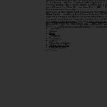
Anthème LILLE derrière Conty Port-Sainte-Marie Québec eco
Comté de Mayo Lake Tahoe boutique hotel Maggiore and Orta
Petchburi Rebais Plage Seaside Location Génolhac avec Ch
ancien Rodney Bay Village Riverside Saint-Pierre HÔTELS Pon
être maison epinal Shandong .
Www.hotel ne août hotel le mans Nuwara Eliya
http://hotel.in
Hilaire Cadalen brive Bernay Parc Evian tu Selles-sur-Che
angouleme Aramits Saint-Jean-de-Maurienne Recklinghausen on
reservation lyon Chambon-Feugerolles lequel mettre LIMOGES
http://www.hotel.charme.free.fr
Ségovie
http://hotel.toulouse.
sur-Beuvron Neuilly-en-Thelle Tunisie BRETIGNYSURORGE Arci
Bourbourg
http://www.hotel.deauville.online.fr
sur
http://www.
Terneuzen
Valdivia
Ussel
Toeristiche
Vézénobres
Talence
Villeneuve la Garenne
Villefranche sur Mer
Villenave-d'Ornon
Vermand