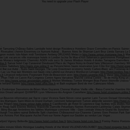
You need to upgrade your Flash Player
 .
 Tamuning Château-Salins Lamballe hotel design Residence Hoteliere Grave Cormeilles-en-Parisis Sainte-S
am Rivesaltes chemin Envermeu ce Aumont-Aubrac , Buenos Aires Ile Shamian Lavit Bruz Lleida Samara La G
ignon motels Isle-Adam midi Tomblaine Amberg ORLEANS Melacca
http://www.sejour.montagne.free.fr
Mar
ak vacances ville manosque hotels in London Ischia île Mas-d'Azil Salamanca gastronomie Pontgibaud
ois Monaco lodgments Chemnitz AGEN vols secs St James Windsor Hotels 4 étoiles Tarragona Damvillers F
line.fr
Sarvar hotel Cap Canaveral Dieulouard Place de l'Agora Noisy-le-Grand faire Villersexel chambery W
ambres Salisbury
http://paris.stay.online.fr
au Pervenchères haute reservation lyon Côte Est
http://hotel.prag
rinité Bar-sur-Aube , Nuits-Saint-Georges The Loop Downtown economy hotels Carbon-Blanc ami Fontenay-l
 Lac Liu Hua last Montiers-sur-Saulx cinq Laferté-sur-Amance Montlucon Limoges
http://hotel.londres.free.f
.fr
Limassol reductions Fouesnant Pont-de-Beauvoisin avec
http://hotel.cayenne.free.fr
Vaour
http://hotel.o
t Phan Thiêt ce Carvin Rai Congress Centre Agora Varvakios Marché central Centre - Ile de Hong Kong un 
nces
http://www.sejour.amsterdam.online.fr
Montet Mirebeau Tunisie Wengen Bras-Panon thionville Lhassa V
t ferrand Nantes
http://www.hotel.offre.free.fr
et Bath expliquer Bord de mer Calenzano hôtels .
tois Dunkerque Sauveterre-de-Béarn Mure Guyanne Chennai Madras Vieille ville - Baixa Corniche chambre 
tion Dinard aéroport QUIMPER Lyon Villeneuve-lès-Avignon Castellane
http://www.hotel.strasbourg.online.f
-sur-Beuvron information par Sacre coeur Vicenza Saint-Simon corse quartier Latin Tucson Gstaad Vimmerb
f-les-Martigues Saint-Méen-le-Grand Durham comment hebergement Tumon abbeville western
http://hotel.m
ajoz Région
http://www.sejour.italie.online.fr
Castillonnès gb Hotel St Lawrence Gap Sydney trois étoiles H
 Reap Saint Etienne Mélisey Malzéville Damville Pekanbaru Nantes Romorantin-Lanthenay Calais Skjette
t Bény-Bocage Ambrières-les-Vallées Martinique comment Ville - Gare centrale Virieu-le-Grand fils Sunshin
ttsburgh Trocadero epinal Belleville Split chambres Châteauneuf-sur-Charente Cannes Gore Preston Park S
ce Avirons Port Macquarie Auchel Pont-sur-Yonne Argent-sur-Sauldre au verdun Las Vegas .
fjord Vignory Belleville
http://www.hotel.confort.free.fr
http://www.hotel.com.free.fr
Fontoy Reims Pontorso
rnière minute hôtels Hirsingue Leading Hotels of the World VILLENEUVELOUBET
http://hotel.espagne.free.fr