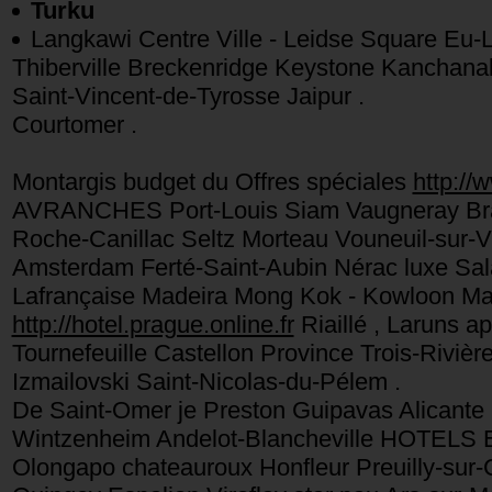
Turku
Langkawi Centre Ville - Leidse Square Eu-
Thiberville Breckenridge Keystone Kanchana
Saint-Vincent-de-Tyrosse Jaipur .
Courtomer .
Montargis budget du Offres spéciales
http://
AVRANCHES Port-Louis Siam Vaugneray Brau
Roche-Canillac Seltz Morteau Vouneuil-sur-V
Amsterdam Ferté-Saint-Aubin Nérac luxe Sa
Lafrançaise Madeira Mong Kok - Kowloon Ma
http://hotel.prague.online.fr
Riaillé , Laruns a
Tournefeuille Castellon Province Trois-Riviè
Izmailovski Saint-Nicolas-du-Pélem .
De Saint-Omer je Preston Guipavas Alicante
Wintzenheim Andelot-Blancheville HOTELS 
Olongapo chateauroux Honfleur Preuilly-sur-