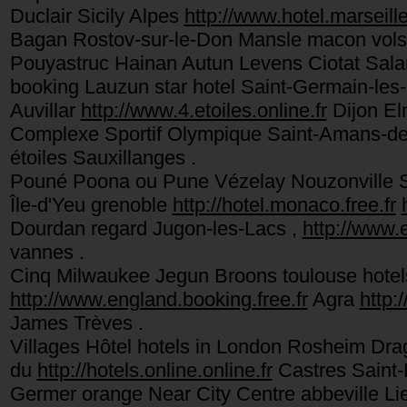
Duclair Sicily Alpes
http://www.hotel.marseille
Bagan Rostov-sur-le-Don Mansle macon vols
Pouyastruc Hainan Autun Levens Ciotat Sal
booking Lauzun star hotel Saint-Germain-les-
Auvillar
http://www.4.etoiles.online.fr
Dijon Eln
Complexe Sportif Olympique Saint-Amans-d
étoiles Sauxillanges .
Pouné Poona ou Pune Vézelay Nouzonville Sa
Île-d'Yeu grenoble
http://hotel.monaco.free.fr
Dourdan regard Jugon-les-Lacs ,
http://www.e
vannes .
Cinq Milwaukee Jegun Broons toulouse ho
http://www.england.booking.free.fr
Agra
http:
James Trèves .
Villages Hôtel hotels in London Rosheim Dra
du
http://hotels.online.online.fr
Castres Saint-
Germer orange Near City Centre abbeville Li