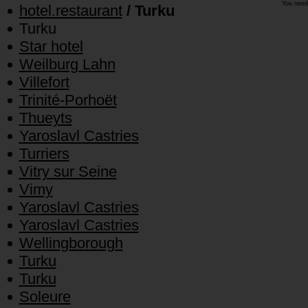
You need
hotel.restaurant
/ Turku
Turku
Star hotel
Weilburg Lahn
Villefort
Trinité-Porhoët
Thueyts
Yaroslavl Castries
Turriers
Vitry sur Seine
Vimy
Yaroslavl Castries
Yaroslavl Castries
Wellingborough
Turku
Turku
Soleure