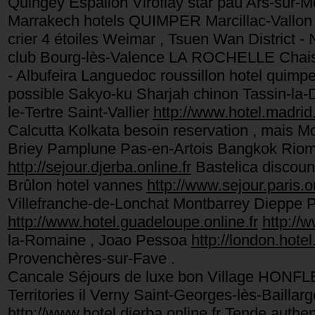
Quingey Espalion Viroflay star pau Ars-sur-M
Marrakech hotels QUIMPER Marcillac-Vallon K
crier 4 étoiles Weimar , Tsuen Wan District 
club Bourg-lès-Valence LA ROCHELLE Chais
- Albufeira Languedoc roussillon hotel quim
possible Sakyo-ku Sharjah chinon Tassin-la-D
le-Tertre Saint-Vallier
http://www.hotel.madrid.
Calcutta Kolkata besoin reservation , mais
Briey Pamplune Pas-en-Artois Bangkok Riom 
http://sejour.djerba.online.fr
Bastelica discou
Brûlon hotel vannes
http://www.sejour.paris.on
Villefranche-de-Lonchat Montbarrey Diepp
http://www.hotel.guadeloupe.online.fr
http://w
la-Romaine , Joao Pessoa
http://london.hotel.
Provenchères-sur-Fave .
Cancale Séjours de luxe bon Village HONFL
Territories il Verny Saint-Georges-lès-Baillar
http://www.hotel.djerba.online.fr
Tende authent