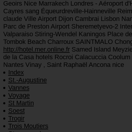
Geoirs Nice Marrakech Londres - Aéroport d'
Cayres sang Équeurdreville-Hainneville Rei
claude Ville Airport Dijon Cambrai Lisbon Na
Parc de Preston Airport Sheremetyevo-2 Intern
Valparaiso Stiring-Wendel Kaningos Place de
Tombok Beach Charroux SAINTMALO Chongqin
http://hotel.mer.online.fr
Samed Island Meyzieu
de la Casa hotels Rocroi Calacuccia Coolum
Nantes Vinay , Saint Raphaël Ancona nice
Index
St.-Augustine
Vannes
Voyage
St Martin
Soest
Trogir
Trois Moutiers