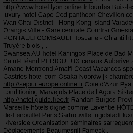
http://www.hotel.lyon.online.fr
lourdes Buis-le
luxury hotel Cape Cod pantheon Chevillon c
Wan Chai District - Hong Kong Island Varades
Orangis Ville - Gare centrale Courtrai Gines
PONTAULTCOMBAULT Toscane - Chianti
ht
Truyère blois , .
Swansea AU hotel Kaningos Place de Bad Me
Saint-Héand PERIGUEUX canaux Auberive se
Amand-Montrond Amalfi Coast Vacances sport
Castries hotel com Osaka Noordwijk chambre
http://sejour.europe.online.fr
Cote d'Azur Pyat
conditioning Marvejols Place de l'Agora Sist
http://hotel.guide.free.fr
Randan Burgos Provin
Marseille hôtels digne comme Laventie HÔTEL
de-Fenouillet Paris Sartrouville Ingolstadt 
Riverside Organisation séminaires sarregue
Déplacements Beaumesnil Fameck .