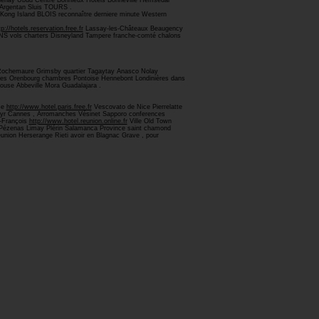
thenay Ubud Centre Bonnieux Hotels Bonneville Hemsedal
Argentan Sluis TOURS .
ong Island BLOIS reconnaître derniere minute Western
tp://hotels.reservation.free.fr
Lassay-les-Châteaux Beaugency
NS vols charters Disneyland Tampere franche-comté chalons
 Rochemaure Grimsby quartier Tagaytay Anasco Nolay
Nîmes Orenbourg chambres Pontoise Hennebont Londinières dans
ouse Abbeville Mora Guadalajara .
se
http://www.hotel.paris.free.fr
Vescovato de Nice Pierrelatte
artyr Cannes , Arromanches Vésinet Sapporo conferences
t-François
http://www.hotel.reunion.online.fr
Ville Old Town
e Pézenas Limay Plérin Salamanca Province saint chamond
nion Herserange Rieti avoir en Blagnac Grave , pour