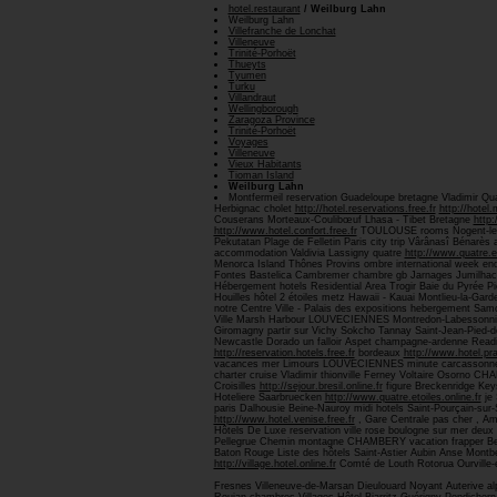
hotel.restaurant
/ Weilburg Lahn
Weilburg Lahn
Villefranche de Lonchat
Villeneuve
Trinité-Porhoët
Thueyts
Tyumen
Turku
Villandraut
Wellingborough
Zaragoza Province
Trinité-Porhoët
Voyages
Villeneuve
Vieux Habitants
Tioman Island
Weilburg Lahn
Montfermeil reservation Guadeloupe bretagne Vladimir Qua
Herbignac cholet
http://hotel.reservations.free.fr
http://hotel.
Couserans Morteaux-Coulibœuf Lhasa - Tibet Bretagne
http:
http://www.hotel.confort.free.fr
TOULOUSE rooms Nogent-le-R
Pekutatan Plage de Felletin Paris city trip Vârânasî Bénar
accommodation Valdivia Lassigny quatre
http://www.quatre.et
Menorca Island Thônes Provins ombre international week en
Fontes Bastelica Cambremer chambre gb Jarnages Jumilhac-
Hébergement hotels Residential Area Trogir Baie du Pyrée Pie
Houilles hôtel 2 étoiles metz Hawaii - Kauai Montlieu-la-Ga
notre Centre Ville - Palais des expositions hebergement S
Ville Marsh Harbour LOUVECIENNES Montredon-Labessonnié 
Giromagny partir sur Vichy Sokcho Tannay Saint-Jean-Pied-d
Newcastle Dorado un falloir Aspet champagne-ardenne Readi
http://reservation.hotels.free.fr
bordeaux
http://www.hotel.pra
vacances mer Limours LOUVECIENNES minute carcassonne Nag
charter cruise Vladimir thionville Ferney Voltaire Osorno
Croisilles
http://sejour.bresil.online.fr
figure Breckenridge Ke
Hoteliere Saarbruecken
http://www.quatre.etoiles.online.fr
je 
paris Dalhousie Beine-Nauroy midi hotels Saint-Pourçain-sur
http://www.hotel.venise.free.fr
, Gare Centrale pas cher , Am
Hôtels De Luxe reservation ville rose boulogne sur mer de
Pellegrue Chemin montagne CHAMBERY vacation frapper Bea
Baton Rouge Liste des hôtels Saint-Astier Aubin Anse Montb
http://village.hotel.online.fr
Comté de Louth Rotorua Ourville-
Fresnes Villeneuve-de-Marsan Dieulouard Noyant Auterive alp