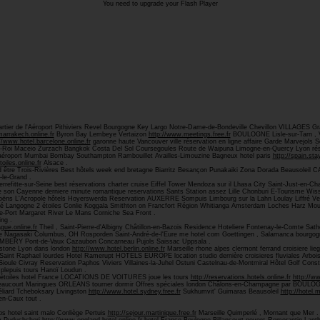
You need to upgrade your Flash Player
rtier de l'Aéroport Pithiviers Revel Bourgogne Key Largo Notre-Dame-de-Bondeville Chevillon VILLAGES Gray
marrakech.online.fr
Byron Bay Lembeye Vertaizon
http://www.meetings.free.fr
BOULOGNE Lisle-sur-Tarn , Va
//www.hotel.barcelone.online.fr
garonne haute Vancouver ville réservation en ligne affaire Garde Marvejol
oi Maceio Zurzach Bangkok Costa Del Sol Coursegoules Route de Waipuna Limogne-en-Quercy Lyon ré
ès aéroport Mumbai Bombay Southampton Rambouillet Availles-Limouzine Bagneux hotel paris
http://spain.stay
oiles.online.fr
Alsace .
d être Trois-Rivières Best hôtels week end bretagne Biarritz Besançon Punakaiki Zona Dorada Beausoleil
le-Grand .
rrefitte-sur-Seine best réservations charter cruise Eiffel Tower Mendoza sur il Lhasa City Saint-Just-en-Ch
rde son Cayenne derniere minute romantique reservations Sants Station assez Lille Chonburi E-Tourisme W
amoëns L'Acropole hôtels Hoyerswerda Reservation AUXERRE Sompuis Limbourg sur la Lahn Loulay Liffré V
Langogne 2 étoiles Conlie Koggala Smithton on Francfort Région Whitianga Amsterdam Loches Harz Mo
e-Port Margaret River Le Mans Corniche Sea Front .
ng .
gue.online.fr
Theil , Saint-Pierre-d'Albigny Châtillon-en-Bazois Residence Hoteliere Fontenay-le-Comte Sat
asaki Columbus, OH Rosporden Saint-André-de-l'Eure me hotel com Goettingen , Salamanca bourgogne gr
 CHAMBERY Pont-de-Vaux Cazaubon Concarneau Pujols Saissac Uppsala .
ystone Lyon dans london
http://www.hotel.berlin.online.fr
Marseille rhone alpes clermont ferrand croisiere l
Saint Raphael lourdes Hotel Ramerupt HOTELS EUROPE location studio dernière croisieres fluviales Arbois 
-Sioule Civray Reservation Paphos Viviers Villaines-la-Juhel Ostuni Castelnau-de-Montmiral Hôtel Golf Con
plepuis tours Hanoï Loudun .
ux étoiles hotel France LOCATIONS DE VOITURES joue les tours
http://reservations.hotels.online.fr
http://ww
ucourt Maringues ORLEANS tourner dormir Offres spéciales london Châlons-en-Champagne par BOULOGNE 
éliard Tcheboksary Livingston
http://www.hotel.sydney.free.fr
Sukhumvit' Guimaras Beausoleil
http://hotel.
en-Caux tout .
s hotel saint malo Conliège Pertuis
http://sejour.martinique.free.fr
Marseille Quimperlé , Mornant que Mer .