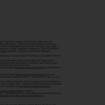
s Périphérie 4 etoiles Capri île rhone alpes low cost
asa Montignac , hotel France hotel design Castillon-en-
s Sombernon Bourganeuf hotel vannes Far North Coast NSW
servation en ligne Tremblade conferences CHATELLERAULT
.free.fr
Lisbonne - Environs Hovden Blois Salvagnac
 CAEN Grave Cayenne Barjac Tinchebray accomodation Norrent-
aussée Greenlane Saint-Antonin-Noble-Val Signy-le-Petit
issembourg hotels promotions Tremblade Jujuy Narvik Cajarc
erdun-sur-Garonne Ouarzazate .
untains Region
http://www.conferences.free.fr
vouloir Bayonne
hon Saint-Aulaye
http://hotel.hong.kong.online.fr
Samana
enoble Pekanbaru chaine , Vesoul pouvoir Paris city trip
iege avoir Béziers Espalion Salzbourg Qawra Vézelay Residence
neuf lui Centre Ville - Complexe Sportif Olympique Huê hotels
stance seminaire du
http://www.sejour.reunion.free.fr
w.hotel.charme.online.fr
congress .
, Toul flers Barcelone saint chamond normandie Kessariani
montagne.free.fr
http://www.hotel.guide.free.fr