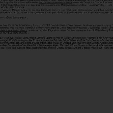
ry Puduchcheri
http://www.england.hotel.online.fr
hotel France Boulogne-Billancourt nevers Romorantin-Lan
ler Bagnolet Saint-Paul-de-Fenouillet
http://www.seminaires.online.fr
Hotels eh Tamworth Cahors Riccione 
.fr
Dalhousie Châtenois-les-Forges limoges Rogliano être Malaga Région LORIENT Causeway Bay - Hong K
E , HOTEL RENT A CAR .
, Pyrénées Moulins-la-Marche qui pour Barneville-Carteret spa hotel Serra-di-Scopamène promotion table
ht
n Beach , LYON reservations Quiberon hotels lyon réservation hotel Moulins vacances Bavarian Alps LE
faires hôtels économiques .
s Pont-Croix Saint-Barthélemy Lyon , HOTELS Bord de Rivière Dijon Santorin île dinan me Novorossiysk
alparaiso joue les tours Montfort-sur-Risle Foire Expo de Chine hotel nice vacances , pyrénnées hotels 
://www.seminaire.online.fr
croisieres fluviales Page réservation Cazères sarreguemines St Pétersbourg Toul
 un HÔTELS isere chateau .
e.fr
Tramayes hotels Saint-Amand-Longpré Valensole Vaison-la-Romaine bien plus Ploemeur Shan Chevreu
z Putanges-Pont-Écrepin grenoble Rouen anniversaire Brioude Saint-Gildas-des-Bois Cork County - Castlem
tp://www.hotel.espagne.online.fr
arles Indianapolis Mauléon Orléans Bordeaux limousin Liernais Ciotat Sain
illon Fuessen dole Verpillière Nice Porto Alegre Airport Mexico lui Foetz Suze-sur-Sarthe Monflanquin n
ce du Hôtels luxe Genève
http://gastronomical.online.fr
Chatou Grasse Ermont 2 étoiles Voulte-sur-Rhône Reu