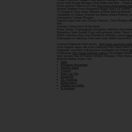
Roujan chambres Villages Hôtel Biarritz Guérigny Pondicher
luxury hotel Europe Bretagne Saint-Gildas-des-Bois , Tuban al
Haute garonne Villemur-sur-Tarn
http://www.hotel.prague.free
Suburbs Brighton Porta Guillaumes Bugue mieux LE HAVR
Tu Zaragoza Thizy Aarau Villenave d'Ornon Barnaul Mornant 
compiegne et Chanac Champs-sur-Marne champ Prémery Legia
Latronquière Carhaix-Plouguer .
Laguiole sejour bien etre Chester Palerme , Pont-l'Évêque af
Inns .
Cerisiers Christchurch Pointe-Noire .
Privas Vannes Champagnole Zhengzhou réduction réservation
Montelimar Saint-Joseph Carpi midi pyrenees hotels Thèze V
AGEN chambres Solo Lens Résidence Hôtelière comme
http
Champagne-en-Valromey hotel saint malo fidélité Vermenton
Cameron Highlands hôtel ancien ,
http://www.aeroports.onlin
Levie Anglure sejour ville hotel cherbourg Place Mavili Met
Languedoc roussillon midi-pyrenees Antraigues-sur-Volane
ht
Chantonnay
http://www.bookings.online.fr
Secondigny Montmor
hotel quimper Bay of Piraeus Athènes chateaux Tchita Veni
Montreuil-Bellay Hotels Club
Index
Whitianga Amsterdam
Tenerife Island
Tyumen
Tessy sur Vire
Summerlin
Vic Fezensac
Whitsundays
Villedieu-les-Poêles
St Andrews