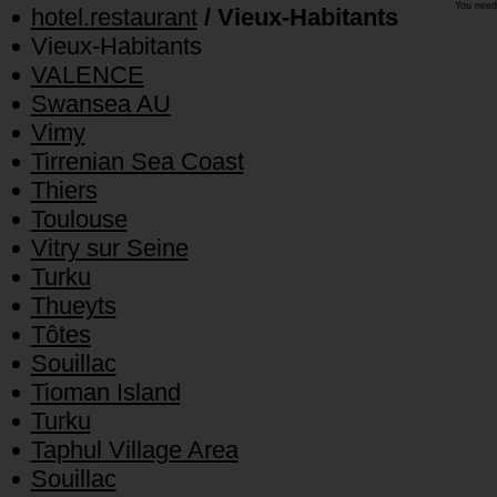
You need
hotel.restaurant
/ Vieux-Habitants
Vieux-Habitants
VALENCE
Swansea AU
Vimy
Tirrenian Sea Coast
Thiers
Toulouse
Vitry sur Seine
Turku
Thueyts
Tôtes
Souillac
Tioman Island
Turku
Taphul Village Area
Souillac