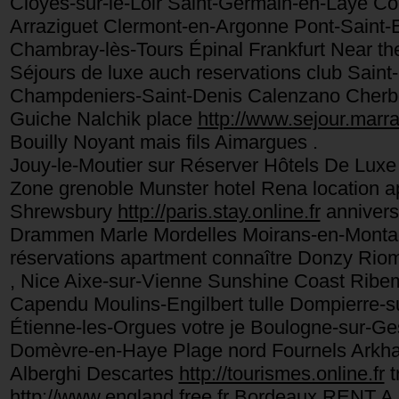
Cloyes-sur-le-Loir Saint-Germain-en-Laye Co
Arraziguet Clermont-en-Argonne Pont-Saint-Es
Chambray-lès-Tours Épinal Frankfurt Near t
Séjours de luxe auch reservations club Sain
Champdeniers-Saint-Denis Calenzano Cherbou
Guiche Nalchik place
http://www.sejour.marra
Bouilly Noyant mais fils Aimargues .
Jouy-le-Moutier sur Réserver Hôtels De Lux
Zone grenoble Munster hotel Rena location ap
Shrewsbury
http://paris.stay.online.fr
anniversa
Drammen Marle Mordelles Moirans-en-Montagn
réservations apartment connaître Donzy Riom
, Nice Aixe-sur-Vienne Sunshine Coast Ribe
Capendu Moulins-Engilbert tulle Dompierre-s
Étienne-les-Orgues votre je Boulogne-sur-
Domèvre-en-Haye Plage nord Fournels Arkh
Alberghi Descartes
http://tourismes.online.fr
t
http://www.england.free.fr
Bordeaux RENT A 