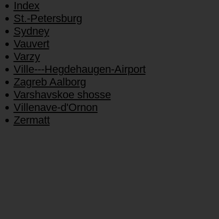
Index
St.-Petersburg
Sydney
Vauvert
Varzy
Ville---Hegdehaugen-Airport
Zagreb Aalborg
Varshavskoe shosse
Villenave-d'Ornon
Zermatt