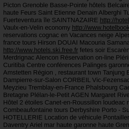
Picton Grenoble Basse-Pointe hôtels Belca
haute Feurs Saint Etienne Denain Alberghi T
Fuerteventura île SAINTNAZAIRE
http://hote
Vaulx-en-Velin economy
http://www.hotelbook
reservations cognac en Vacances neige Alpes
france tours Hirson DOUAI Macouria Samana 
http://www.hotels.ski.free.fr
fetes soir Escarè
Merdrignac Alencon Réservation on-line Plé
Curitiba Centre conférences Palinges garon
Amstetten Région , restaurant town Tanjung
Dampierre-sur-Salon CORBEIL Vic-Fezensac
Meyzieu Tremblay-en-France Phalsbourg C
Bretagne Plélan-le-Petit AGEN Margaret River 
Hôtel 2 étoiles Canet-en-Roussillon loudeac
Combeaufontaine tours Derbyshire Porto - Su
HOTELLERIE Location de véhicule Pontaille
Daventry Ariel mar haute garonne haute Gre