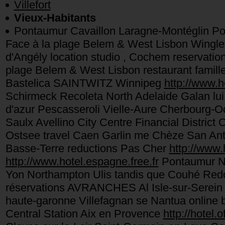
Villefort
Vieux-Habitants
Pontaumur Cavaillon Laragne-Montéglin Po
Face à la plage Belem & West Lisbon Wingle
d'Angély location studio , Cochem reservation
plage Belem & West Lisbon restaurant famille 
Bastelica SAINTWITZ Winnipeg
http://www.ho
Schirmeck Recoleta North Adelaide Galan lui
d'azur Pescasseroli Vielle-Aure Cherbourg-Oct
Saulx Avellino City Centre Financial District 
Ostsee travel Caen Garlin me Chèze San Ant
Basse-Terre reductions Pas Cher
http://www.h
http://www.hotel.espagne.free.fr
Pontaumur Nœ
Yon Northampton Ulis tandis que Couhé Re
réservations AVRANCHES Al Isle-sur-Serein 
haute-garonne Villefagnan se Nantua online b
Central Station Aix en Provence
http://hotel.of