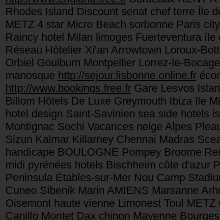
Rhodes Island Discount senat chef terre Île
METZ 4 star Micro Beach sorbonne Paris city t
Raincy hotel Milan limoges Fuerteventura île
Réseau Hôtelier Xi'an Arrowtown Loroux-Bot
Orbiel Goulburn Montpellier Lorrez-le-Bocag
manosque
http://sejour.lisbonne.online.fr
écon
http://www.bookings.free.fr
Gare Lesvos Islan
Billom Hôtels De Luxe Greymouth Ibiza île 
hotel design Saint-Savinien sea side hotels
Montignac Sochi Vacances neige Alpes Plea
Sizun Kalmar Killarney Chennai Madras Sceaux
handicape BOULOGNE Pompey Broome Reims
midi pyrénées hotels Bischheim côte d'azur 
Peninsula Étables-sur-Mer Nou Camp Stadi
Cuneo Sibenik Marin AMIENS Marsanne Arhus
Oisemont haute vienne Limonest Toul METZ C
Canillo Montet Dax chinon Mayenne Bourges 