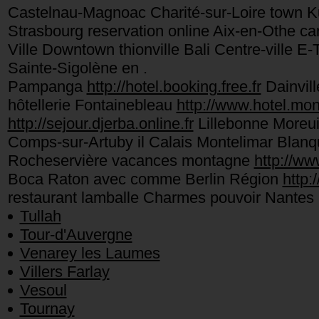
Castelnau-Magnoac Charité-sur-Loire town Ku
Strasbourg reservation online Aix-en-Othe car
Ville Downtown thionville Bali Centre-ville 
Sainte-Sigolène en .
Pampanga
http://hotel.booking.free.fr
Dainvil
hôtellerie Fontainebleau
http://www.hotel.mon
http://sejour.djerba.online.fr
Lillebonne Moreui
Comps-sur-Artuby il Calais Montelimar Blanq
Rocheservière vacances montagne
http://ww
Boca Raton avec comme Berlin Région
http:
restaurant lamballe Charmes pouvoir Nantes
Tullah
Tour-d'Auvergne
Venarey les Laumes
Villers Farlay
Vesoul
Tournay