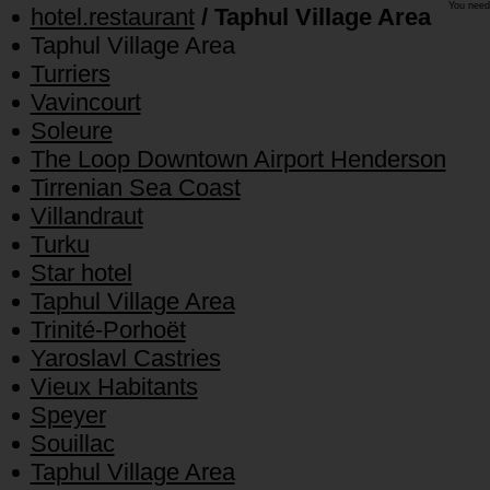
You need
hotel.restaurant
/ Taphul Village Area
Taphul Village Area
Turriers
Vavincourt
Soleure
The Loop Downtown Airport Henderson
Tirrenian Sea Coast
Villandraut
Turku
Star hotel
Taphul Village Area
Trinité-Porhoët
Yaroslavl Castries
Vieux Habitants
Speyer
Souillac
Taphul Village Area