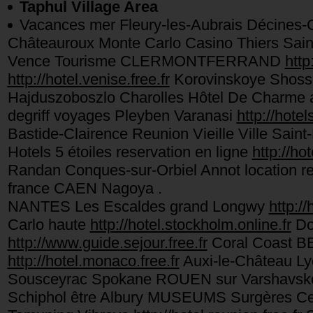
Taphul Village Area
Vacances mer Fleury-les-Aubrais Décines-
Châteauroux Monte Carlo Casino Thiers Sain
Vence Tourisme CLERMONTFERRAND
http
http://hotel.venise.free.fr
Korovinskoye Shos
Hajduszoboszlo Charolles Hôtel De Charme ai
degriff voyages Pleyben Varanasi
http://hotel
Bastide-Clairence Reunion Vieille Ville Saint
Hotels 5 étoiles reservation en ligne
http://ho
Randan Conques-sur-Orbiel Annot location re
france CAEN Nagoya .
NANTES Les Escaldes grand Longwy
http://
Carlo haute
http://hotel.stockholm.online.fr
Do
http://www.guide.sejour.free.fr
Coral Coast BE
http://hotel.monaco.free.fr
Auxi-le-Château Ly
Sousceyrac Spokane ROUEN sur Varshavsko
Schiphol être Albury MUSEUMS Surgères Ce