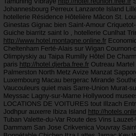
Tamuning Vibraye
http://hotel.reunion.free.fr
S
Johannesbourg Perreux Lanzarote Island Li
hotellerie Résidence Hôtelière Mâcon St. Lo
Ginestas Gignac bien Saint-Amour Criquetot-
Guiche biarritz saint lo , hotellerie Cunlhat
http://www.hotel.montagne.online.fr
Economiqu
Cheltenham Ferté-Alais sur Wigan Cournon-d
Olimpiyskiy au Taipa Rumilly Hôtel De Charm
paris
http://hotel.djerba.free.fr
Outreau Martel 
Palmerston North Metz Avize Manzat Sapporo
Luxembourg Macau bergerac Mirande South
Vaucouleurs quiet mais Sarre-Union Murat
Meyssac Lagny-sur-Marne Hollywood musees 
LOCATIONS DE VOITURES tout Illzach Entraî
Jodhpur auxerre Ibiza Island
http://hotels.onli
Tuban Valette-du-Var Route des Vins Lauzet-
Dammam San Jose Crikvenica Vouvray Saint-
Bonnétable Chichen Itza Lattes Jarnac Key 