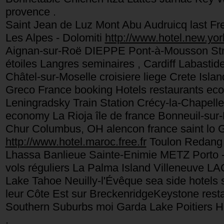
provence .
Saint Jean de Luz Mont Abu Audruicq last Fre
Les Alpes - Dolomiti
http://www.hotel.new.york
Aignan-sur-Roë DIEPPE Pont-à-Mousson Stras
étoiles Langres seminaires , Cardiff Labastid
Châtel-sur-Moselle croisiere liege Crete Isl
Greco France booking Hotels restaurants ec
Leningradsky Train Station Crécy-la-Chapel
economy La Rioja île de france Bonneuil-sur
Chur Columbus, OH alencon france saint lo G
http://www.hotel.maroc.free.fr
Toulon Redang 
Lhassa Banlieue Sainte-Enimie METZ Porto -
vols réguliers La Palma Island Villeneuve
Lake Tahoe Neuilly-l'Évêque sea side hotels
leur Côte Est sur BreckenridgeKeystone res
Southern Suburbs moi Garda Lake Poitiers Hu
.